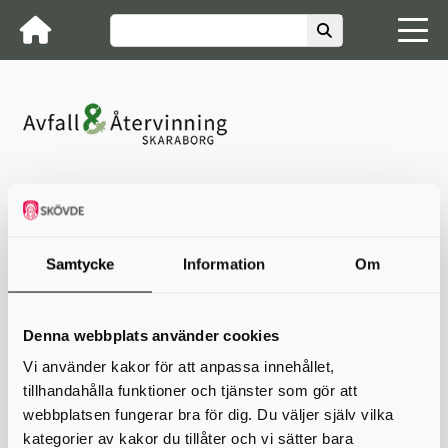
Avfall & Återvinning Skaraborg
Återvinningscentraler
Regelverk för återvinningskort
Regelverk för återvinningskort
Samtycke
Information
Om
Regler för återvinningskort
Företag och verksamheter som har för avsikt att lämna avfall
Denna webbplats använder cookies
vid Avfall & Återvinning Skaraborgs återvinningscentraler i
Krusegården (Essunga), Forshalls ÅVC (Grästorp), Götene, Hjo,
Vi använder kakor för att anpassa innehållet,
Karlsborg, Bångahagen (Mariestad), Odenslund (Gullspång)
tillhandahålla funktioner och tjänster som gör att
och Borreboda (Töreboda) ska betala för besöket enligt
gällande taxa.
webbplatsen fungerar bra för dig. Du väljer själv vilka
kategorier av kakor du tillåter och vi sätter bara
Regler för återvinningskort samt taxa hittar ni i respektive