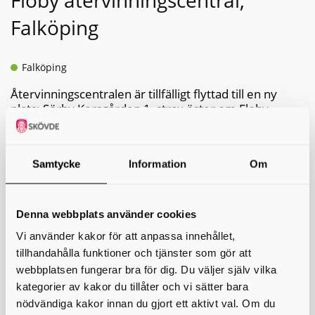
Floby återvinningscentral,
Falköping
Falköping
Återvinningscentralen är tillfälligt flyttad till en ny
plats: Sörby Korsgården 1, strax öster om Floby
utmed väg 181. Återvinningscentralen är endast till
för privatpersoner. Företag hänvisas till privata
aktörer.
Samtycke
Information
Om
Flytten beror på att den ordinarie återvinningsstationen ligger
på en tidigare deponi som ska sluttäckas.
I samband med sluttäckningen görs också området i ordning
Denna webbplats använder cookies
för en framtida återvinningscentral med grönt kort. Grönt kort
Vi använder kakor för att anpassa innehållet,
innebär att kunden kan besöka återvinningscentralen utanför
ordinarie öppettider (efter det att man har gått en
tillhandahålla funktioner och tjänster som gör att
utbildning).
webbplatsen fungerar bra för dig. Du väljer själv vilka
kategorier av kakor du tillåter och vi sätter bara
Öppettider
nödvändiga kakor innan du gjort ett aktivt val. Om du