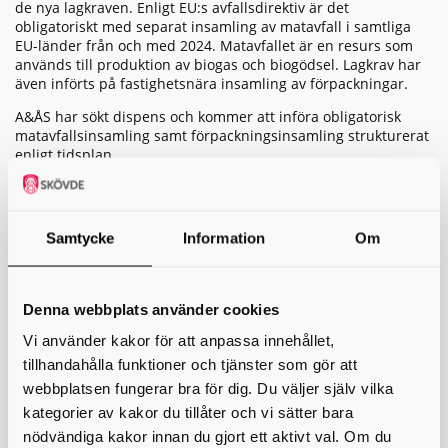
de nya lagkraven.
Enligt EU:s avfallsdirektiv är det
obligatoriskt med separat insamling av matavfall i samtliga
EU-länder från och med 2024. Matavfallet är en resurs som
används till produktion av biogas och biogödsel. Lagkrav har
även införts på fastighetsnära insamling av förpackningar.
A&ÅS har sökt dispens och kommer att införa obligatorisk
matavfallsinsamling samt förpackningsinsamling strukturerat
enligt tidsplan.
Uppstart av insamling i flerbostadshus sker enligt följande
tidsplan:
Samtycke
Information
Om
maj 2026 fastigheter i Falköping
september 2026 fastigheter i Essunga och Grästorp
(endast förpackningar) samt Vara (både förpackningar och
matavfallsinsamling)
Denna webbplats använder cookies
För mer detaljer se sida om insamling i
flerbostadshus
.
Vi använder kakor för att anpassa innehållet,
tillhandahålla funktioner och tjänster som gör att
Uppstart av insamling i småhus sker enligt följande tidplan:
webbplatsen fungerar bra för dig. Du väljer själv vilka
våren 2026, resterande småhushushåll i Gullspång
kategorier av kakor du tillåter och vi sätter bara
våren 2026, resterande delar av Mariestads kommun
nödvändiga kakor innan du gjort ett aktivt val. Om du
våren 2027, Skövde kommun