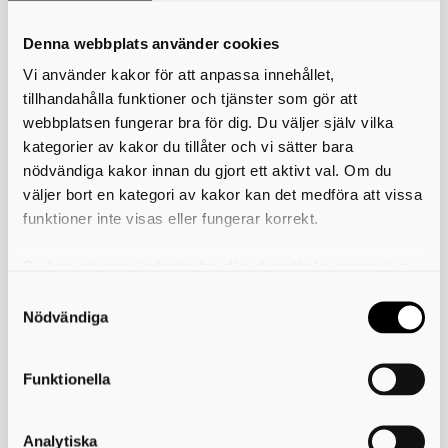
Så här anmäler du att du komposterar
matavfall
Denna webbplats använder cookies
Vi använder kakor för att anpassa innehållet,
Jag har redan varmkompost, varför får
tillhandahålla funktioner och tjänster som gör att
jag brev om matavfallskärl?
webbplatsen fungerar bra för dig. Du väljer själv vilka
kategorier av kakor du tillåter och vi sätter bara
nödvändiga kakor innan du gjort ett aktivt val. Om du
Tömning av restavfallkärlet när du har
väljer bort en kategori av kakor kan det medföra att vissa
kompost
funktioner inte visas eller fungerar korrekt.
Ändra ditt abonnemang
Du kan när som helst ändra eller dra tillbaka samtycket
för vilka kakor du tillåter. Det görs på vår sida om
användning av kakor som du hittar längst ner på sidan
Kostar det att anmäla kompost?
Nödvändiga
Skriv ut
Funktionella
Analytiska