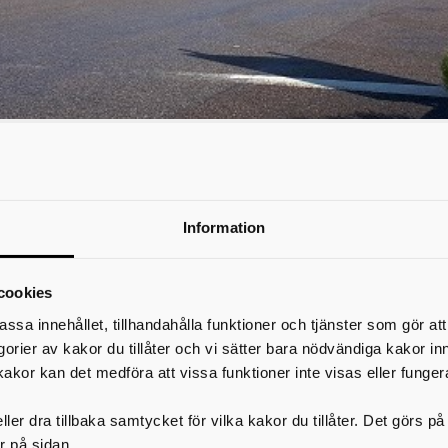
ningscentral
Information
grönt kort
ntral hittar du på Timmervägen 1.
cookies
assa innehållet, tillhandahålla funktioner och tjänster som gör at
16.30
egorier av kakor du tillåter och vi sätter bara nödvändiga kakor in
kakor kan det medföra att vissa funktioner inte visas eller funger
 är stängd alla aftnar och helgdagar, utom trettondagsafton och V
ler dra tillbaka samtycket för vilka kakor du tillåter. Det görs 
kan besöka återvinningscentralen under årets alla dagar 7-21.
r på sidan