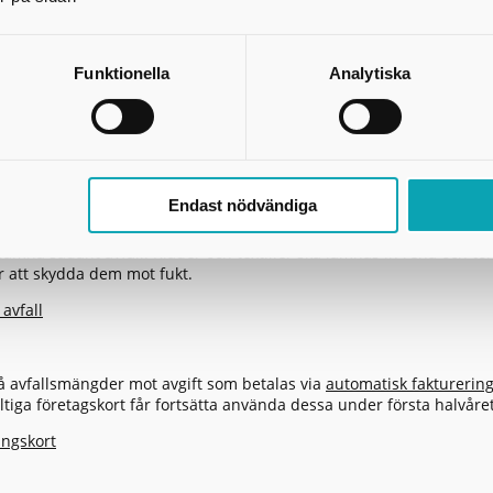
ter
73-087 97 61
Funktionella
Analytiska
skaraborg.se
en 1, 544 50 Hjo
t osorterat avfall
nar ska sorteras och lämnas löst i respektive avfallsbehållare.
Endast nödvändiga
tigt material som till exempel sågspån, damm, aska eller invasiva v
lämna sådant avfall. Kläder och textilier ska lämnas in rena och torr
ör att skydda dem mot fukt.
 avfall
 avfallsmängder mot avgift som betalas via
automatisk fakturerin
ltiga företagskort får fortsätta använda dessa under första halvåre
ingskort