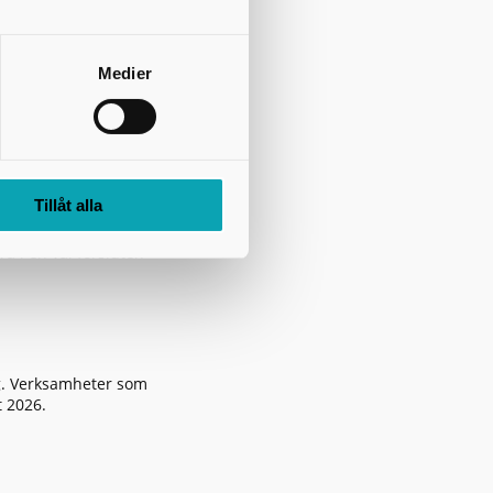
Medier
Tillåt alla
äxter. Prata med
a i en väl försluten
g
. Verksamheter som
t 2026.