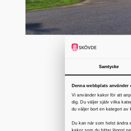
Hjo återvin
Samtycke
Hjo
Central med 
Hjo återvinningsce
Denna webbplats använder 
Öppettider
Vi använder kakor för att anp
Måndag-fredag 9-
dig. Du väljer själv vilka kat
Lördag 9-13
du väljer bort en kategori av 
Återvinningscentralen
Du kan när som helst ändra el
Du som har
grönt kort
kakor som du hittar längst ne