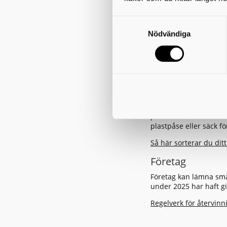
Kontaktuppgif
Telefonnummer: 0
Nödvändiga
E-post:
hjo@avfall
Adress: Timmerväg
Vi tar inte emo
Allt avfall som du läm
Undantaget är lättflyk
personalen om du vill 
plastpåse eller säck f
Så här sorterar du ditt
Företag
Företag kan lämna små
under 2025 har haft gi
Regelverk för återvinn