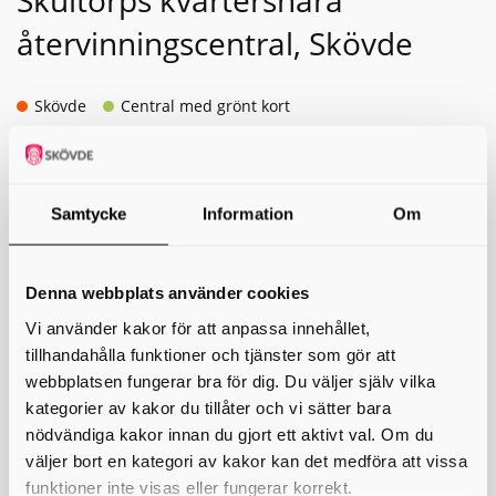
Skultorps kvartersnära
återvinningscentral, Skövde
Skövde
Central med grönt kort
Militärvägen, 541 57 Skövde
Öppettider för alla
Samtycke
Information
Om
Tisdag 17-20
Lördag 9-12
Återvinningscentralen är stängd alla aftnar och helgdagar,
Denna webbplats använder cookies
förutom trettondagsafton och Valborgsmässoafton.
Vi använder kakor för att anpassa innehållet,
Öppettider för dig med grönt kort
tillhandahålla funktioner och tjänster som gör att
webbplatsen fungerar bra för dig. Du väljer själv vilka
Alla dagar klockan 12-22.
kategorier av kakor du tillåter och vi sätter bara
Grönt kort
kan alla privatpersoner skaffa som är skrivna på
nödvändiga kakor innan du gjort ett aktivt val. Om du
postnummer 541 55, 541 56 och 541 57. Kunder som har
väljer bort en kategori av kakor kan det medföra att vissa
grönt kort i Skultorp kan inte besöka andra
återvinningscentraler med sitt gröna kort.
funktioner inte visas eller fungerar korrekt.