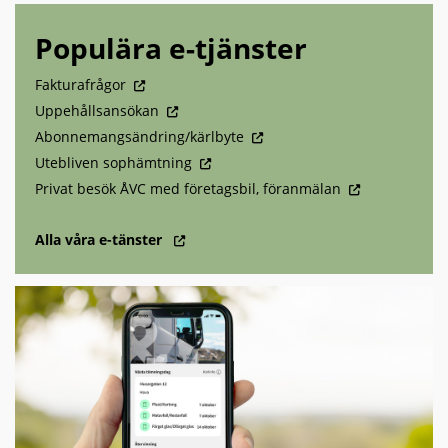
Populära e-tjänster
Fakturafrågor
Uppehållsansökan
Abonnemangsändring/kärlbyte
Utebliven sophämtning
Privat besök ÅVC med företagsbil, föranmälan
Alla våra e-tänster