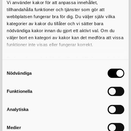
Vi använder kakor för att anpassa innehållet,
tillhandahålla funktioner och tjänster som gör att
webbplatsen fungerar bra för dig. Du väljer själv vilka
kategorier av kakor du tillåter och vi sätter bara
nödvändiga kakor innan du gjort ett aktivt val. Om du
väljer bort en kategori av kakor kan det medföra att vissa
funktioner inte visas eller fungerar korrekt.
Du kan när som helst ändra eller dra tillbaka samtycket
Grönt kort
för vilka kakor du tillåter. Det görs på vår sida om
användning av kakor som du hittar längst ner på sidan
Nödvändiga
Funktionella
Analytiska
Medier