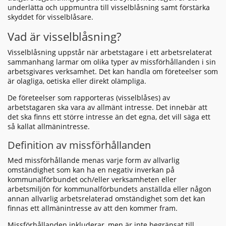
underlätta och uppmuntra till visselblåsning samt förstärka
skyddet för visselblåsare.
Vad är visselblåsning?
Visselblåsning uppstår när arbetstagare i ett arbetsrelaterat
sammanhang larmar om olika typer av missförhållanden i sin
arbetsgivares verksamhet. Det kan handla om företeelser som
är olagliga, oetiska eller direkt olämpliga.
De företeelser som rapporteras (visselblåses) av
arbetstagaren ska vara av allmänt intresse. Det innebär att
det ska finns ett större intresse än det egna, det vill säga ett
så kallat allmänintresse.
Definition av missförhållanden
Med missförhållande menas varje form av allvarlig
omständighet som kan ha en negativ inverkan på
kommunalförbundet och/eller verksamheten eller
arbetsmiljön för kommunalförbundets anställda eller någon
annan allvarlig arbetsrelaterad omständighet som det kan
finnas ett allmänintresse av att den kommer fram.
Missförhållanden inkluderar, men är inte begränsat till,