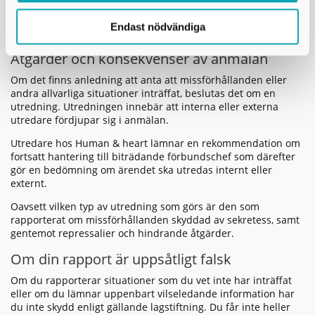
Om du valt att lämna kontaktuppgifter kan handläggaren
Endast nödvändiga
komma att kontakta dig för att ställa eventuella frågor.
Åtgärder och konsekvenser av anmälan
Om det finns anledning att anta att missförhållanden eller
andra allvarliga situationer inträffat, beslutas det om en
utredning. Utredningen innebär att interna eller externa
utredare fördjupar sig i anmälan.
Utredare hos Human & heart lämnar en rekommendation om
fortsatt hantering till biträdande förbundschef som därefter
gör en bedömning om ärendet ska utredas internt eller
externt.
Oavsett vilken typ av utredning som görs är den som
rapporterat om missförhållanden skyddad av sekretess, samt
gentemot repressalier och hindrande åtgärder.
Om din rapport är uppsåtligt falsk
Om du rapporterar situationer som du vet inte har inträffat
eller om du lämnar uppenbart vilseledande information har
du inte skydd enligt gällande lagstiftning. Du får inte heller