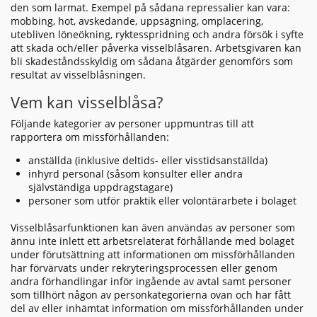
den som larmat. Exempel på sådana repressalier kan vara:
mobbing, hot, avskedande, uppsägning, omplacering,
utebliven löneökning, ryktesspridning och andra försök i syfte
att skada och/eller påverka visselblåsaren. Arbetsgivaren kan
bli skadeståndsskyldig om sådana åtgärder genomförs som
resultat av visselblåsningen.
Vem kan visselblåsa?
Följande kategorier av personer uppmuntras till att
rapportera om missförhållanden:
anställda (inklusive deltids- eller visstidsanställda)
inhyrd personal (såsom konsulter eller andra
självständiga uppdragstagare)
personer som utför praktik eller volontärarbete i bolaget
Visselblåsarfunktionen kan även användas av personer som
ännu inte inlett ett arbetsrelaterat förhållande med bolaget
under förutsättning att informationen om missförhållanden
har förvärvats under rekryteringsprocessen eller genom
andra förhandlingar inför ingående av avtal samt personer
som tillhört någon av personkategorierna ovan och har fått
del av eller inhämtat information om missförhållanden under