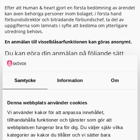
Efter att Human & heart gjort en första bedömning av ärendet
kan även behöriga personer inom bolaget, i första hand
förbundsdirektör och biträdande förbundschef, ta del av
uppgifterna som lämnats i syfte att bedöma om ytterligare
utredning behövs.
En anmälan till visselblåsarfunktionen kan göras anonymt.
Du kan göra din anmälan på följande sätt
Digital
anmälan via Trust & heart:
Till anmälan
Anmälan
via telefon
:
08-82 40 00
, öppet kl. 8-16
Anmälan
via brev:
Human & heart, Pelle Bergs backe 3c,
791 50 Falun
Samtycke
Information
Om
Du kan också träffa en utredare från Human&heart för att
göra anmälan. Läs igenom informationen om bland annat
när och hur en anmälan görs, innan du gör din anmälan.
Denna webbplats använder cookies
Att tänka på innan du anmäler
Vi använder kakor för att anpassa innehållet,
tillhandahålla funktioner och tjänster som gör att
Du är skyddad mot repressalier enligt gällande rätt om du
rapporterar in situationer där du har skälig anledning att
webbplatsen fungerar bra för dig. Du väljer själv vilka
anta att information om missförhållanden är sanningsenlig.
kategorier av kakor du tillåter och vi sätter bara