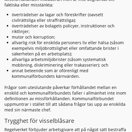
faktiska eller misstänkta:
överträdelser av lagar och föreskrifter (oavsett
civilrättsliga eller straffrättsliga);
överträdelser av bolagets policyer, instruktioner och
riktlinjer;
mutor och korruption;
allvarlig risk för enskilda personers liv eller hälsa (såsom
exempelvis miljöbrottslighet eller omfattande brister i
säkerheten på en arbetsplats);
allvarliga arbetsmiljöbrister (såsom systematisk
mobbning, diskriminering eller trakasserier); och
annat beteende som är oförenligt med
kommunalförbundets kärnvärden.
Frågor som uteslutande påverkar förhållandet mellan en
enskild och kommunalförbundets faller i allmänhet inte inom
definitionen av missförhållanden. Kommunalförbundet
uppmuntrar i stället till att sådana frågor tas upp av enskilda
med sin närmaste chef.
Trygghet för visselblåsare
Regelverket förbjuder arbetsgivare att på något sätt bestraffa