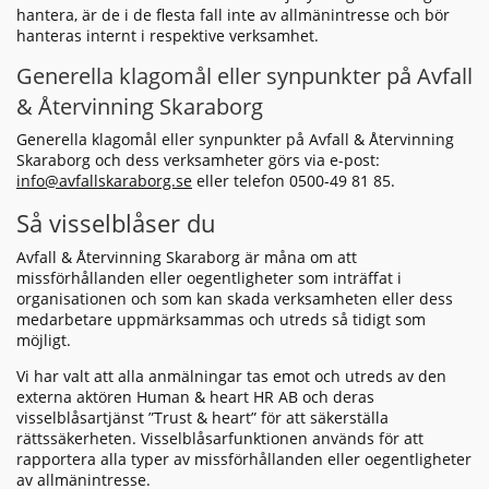
hantera, är de i de flesta fall inte av allmänintresse och bör
hanteras internt i respektive verksamhet.
Generella klagomål eller synpunkter på Avfall
& Återvinning Skaraborg
Generella klagomål eller synpunkter på Avfall & Återvinning
Skaraborg och dess verksamheter görs via e-post:
info@avfallskaraborg.se
eller telefon 0500-49 81 85.
Så visselblåser du
Avfall & Återvinning Skaraborg är måna om att
missförhållanden eller oegentligheter som inträffat i
organisationen och som kan skada verksamheten eller dess
medarbetare uppmärksammas och utreds så tidigt som
möjligt.
Vi har valt att alla anmälningar tas emot och utreds av den
externa aktören Human & heart HR AB och deras
visselblåsartjänst ”Trust & heart” för att säkerställa
rättssäkerheten. Visselblåsarfunktionen används för att
rapportera alla typer av missförhållanden eller oegentligheter
av allmänintresse.