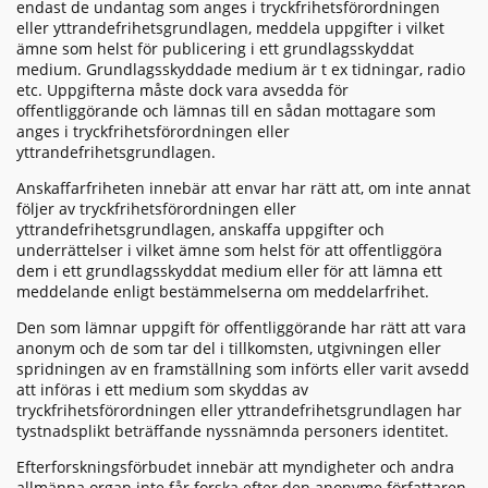
endast de undantag som anges i tryckfrihetsförordningen
eller yttrandefrihetsgrundlagen, meddela uppgifter i vilket
ämne som helst för publicering i ett grundlagsskyddat
medium. Grundlagsskyddade medium är t ex tidningar, radio
etc. Uppgifterna måste dock vara avsedda för
offentliggörande och lämnas till en sådan mottagare som
anges i tryckfrihetsförordningen eller
yttrandefrihetsgrundlagen.
Anskaffarfriheten innebär att envar har rätt att, om inte annat
följer av tryckfrihetsförordningen eller
yttrandefrihetsgrundlagen, anskaffa uppgifter och
underrättelser i vilket ämne som helst för att offentliggöra
dem i ett grundlagsskyddat medium eller för att lämna ett
meddelande enligt bestämmelserna om meddelarfrihet.
Den som lämnar uppgift för offentliggörande har rätt att vara
anonym och de som tar del i tillkomsten, utgivningen eller
spridningen av en framställning som införts eller varit avsedd
att införas i ett medium som skyddas av
tryckfrihetsförordningen eller yttrandefrihetsgrundlagen har
tystnadsplikt beträffande nyssnämnda personers identitet.
Efterforskningsförbudet innebär att myndigheter och andra
allmänna organ inte får forska efter den anonyme författaren