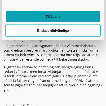
Rensa bort sly, grenar och annat som skymmer vägen till
brunnen.
Ordna vändmöjlighet för slambilen – backning innebär
risker för både chaufför och omgivning.
Tillåt alla
Säkerställ att vägen håller för hämtnings- och
tömningsfordon. En slambil kan väga uppemot 26 ton.
Endast nödvändiga
När börjar det gälla?
En god arbetsmiljö är avgörande för att våra medarbetare –
som dagligen besöker många olika hämtplatser – ska kunna
arbeta ett helt yrkesliv. Om riktlinjerna inte följs kan arbetet
bli fysiskt påfrestande och leda till belastningsskador.
Avgifter för försvårad hämtning och slangdragning finns
redan i vår taxa, men innan vi börjar tillämpa dem fullt ut vill
vi först informera om vad som gäller. Därför planerar vi att
påbörja faktureringen från och med augusti 2025, så att du
som fastighetsägare har möjlighet att se över din anläggning i
god tid.