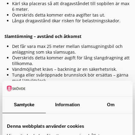
Kärl ska placeras så att dragavståndet till sopbilen är max
6 meter.
Överskrids detta kommer extra avgifter tas ut.
Långa dragavstånd ökar risken för belastningsskador.
Slamtömning – avstånd och åtkomst
Det får vara max 25 meter mellan slamsugningsbil och
anläggning som ska slamsugas.
Överskrids detta kommer avgift för lång slangdragning att
tillkomma.
Vändmöjlighet krävs – backning är en säkerhetsrisk.
Tunga eller svåröppnade brunnslock bör ersättas – gärna
med lättviktslock.
Ladda ner våra riktlinjer för enskilda avlopp (PDF)
Samtycke
Information
Om
Vad kan du som kund göra?
För att underlätta sophämtning:
Denna webbplats använder cookies
Håll dragavståndet mellan kärl och sopbil under 6 meter.
Placera kärlen på jämnt, hårdgjort underlag – gärna asfalt,