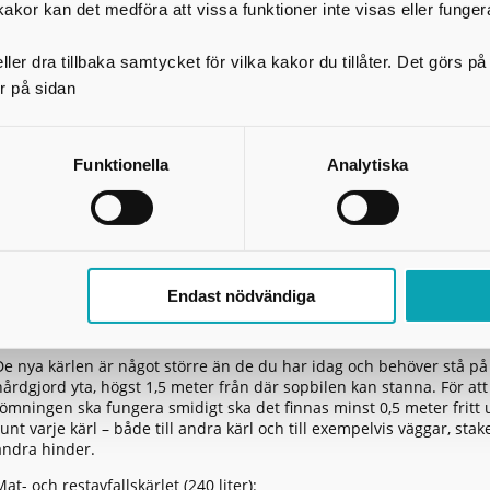
Årsavgift för tvåfackskärl (2026 års taxa)
kakor kan det medföra att vissa funktioner inte visas eller funger
2 400 kronor per år
– varav 1 200 kronor är grundavgift och 1 200 kronor är hämtningsa
ler dra tillbaka samtycket för vilka kakor du tillåter. Det görs 
r på sidan
Avgiften gäller även:
Hushåll med godkänd varmkompost
Hushåll med enfackskärl inom områden där tvåfackskärl är sta
Funktionella
Analytiska
Extra kärl för restavfall
Om du har sorterat ut matavfall och förpackningar så långt det är m
ändå får restavfall över kan du beställa ett extra restavfallskärl mot
avgift. Kostnaden för extra restavfallskärl
hittar du i avfallstaxan
. E
beställer du via vår e-tjänst
Ansök om extra restavfallskärl
.
Endast nödvändiga
Mått på de nya kärlen
De nya kärlen är något större än de du har idag och behöver stå på
hårdgjord yta, högst 1,5 meter från där sopbilen kan stanna. För att
tömningen ska fungera smidigt ska det finnas minst 0,5 meter frit
runt varje kärl – både till andra kärl och till exempelvis väggar, stake
andra hinder.
Mat- och restavfallskärlet (240 liter):