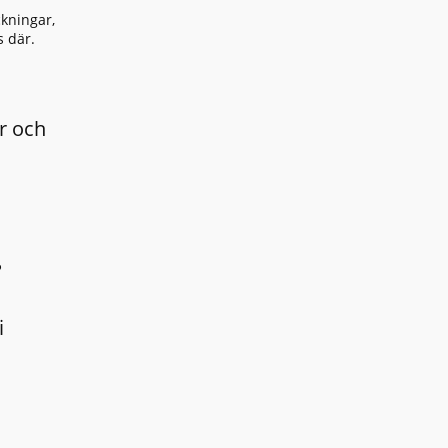
kningar,
s där.
r och
?
i