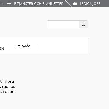
E-TJÄNSTER OCH BLANKETTER
LEDIGA JOBB
Om A&ÅS
AQ)
t införa
a, radhus
ätt redan