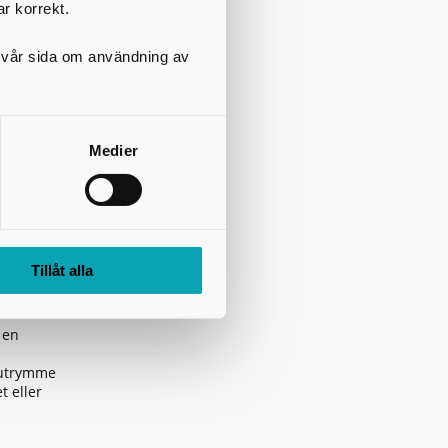
ar korrekt.
vgift
på vår sida om användning av
ndard
Medier
öjligt och
 en extra
xtra kärl
Tillåt alla
 en
t utrymme
t eller