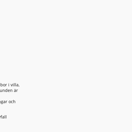
or i villa,
grunden är
ngar och
fall