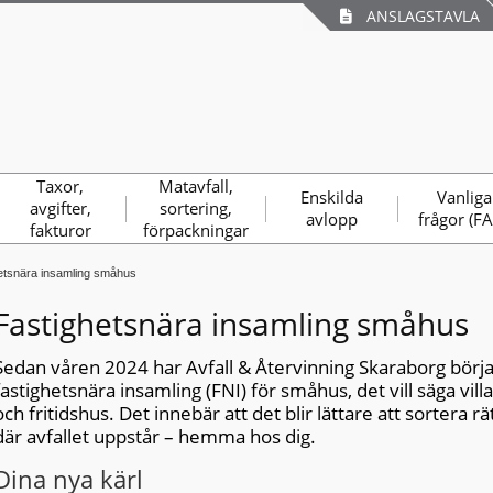
ANSLAGSTAVLA
Taxor,
Matavfall,
Enskilda
Vanliga
avgifter,
sortering,
avlopp
frågor (F
fakturor
förpackningar
etsnära insamling småhus
Fastighetsnära insamling småhus
Sedan våren 2024 har Avfall & Återvinning Skaraborg börja
fastighetsnära insamling (FNI) för småhus, det vill säga vill
och fritidshus. Det innebär att det blir lättare att sortera r
där avfallet uppstår – hemma hos dig.
Dina nya kärl