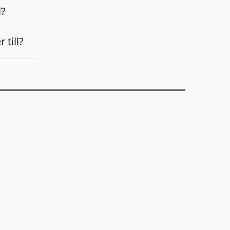
l?
 till?