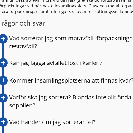
Fram till dess att FNI införs vid din fastighet ska du fortsätta lämna
förpackningar vid närmaste insamlingsplats. Glas- och metallförpac
stora förpackningar samt tidningar ska även fortsättningsvis lämna
Frågor och svar
Vad sorterar jag som matavfall, förpackninga
restavfall?
Kan jag lägga avfallet löst i kärlen?
Kommer insamlingsplatserna att finnas kvar
Varför ska jag sortera? Blandas inte allt ändå 
sopbilen?
Vad händer om jag sorterar fel?