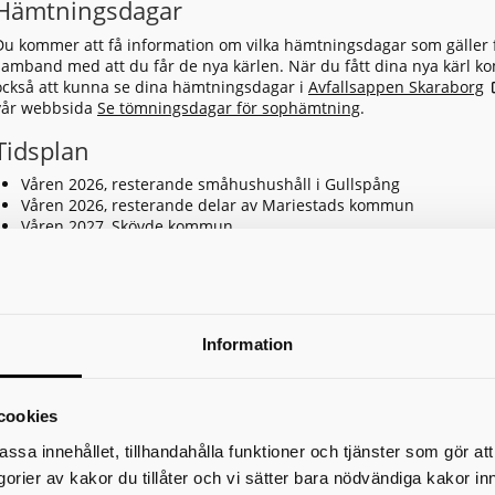
Hämtningsdagar
Du kommer att få information om vilka hämtningsdagar som gäller f
samband med att du får de nya kärlen. När du fått dina nya kärl 
också att kunna se dina hämtningsdagar i
Avfallsappen Skaraborg
vår webbsida
Se tömningsdagar för sophämtning
.
Tidsplan
Våren 2026, resterande småhushushåll i Gullspång
Våren 2026, resterande delar av Mariestads kommun
Våren 2027, Skövde kommun
Hösten 2027, Hjo, Tibro, Karlsborg och Töreboda kommun
2028, Skara, Götene, Falköping, Vara, Essunga och Grästorp ko
Kostnad
Information
Insamlingen av förpackningar är kostnadsfri. Den bekostas av den
förpackningsavgift som producenterna betalar till Naturvårdsverke
fastighetsägare betalar en fast avgift för hämtning av restavfall och
Matavfallet hämtas utan extra kostnad och ingår i samma abonne
cookies
Avgiften består av en grundavgift och en hämtningsavgift. Du kan 
assa innehållet, tillhandahålla funktioner och tjänster som gör at
våra avgifter på sidan
avfallskaraborg.se/taxor
.
egorier av kakor du tillåter och vi sätter bara nödvändiga kakor in