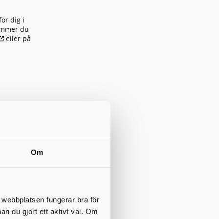
ör dig i
kommer du
eller på
mmun
Om
t. Du som
 matavfall.
mang.
läsa om
t webbplatsen fungerar bra för
nan du gjort ett aktivt val. Om