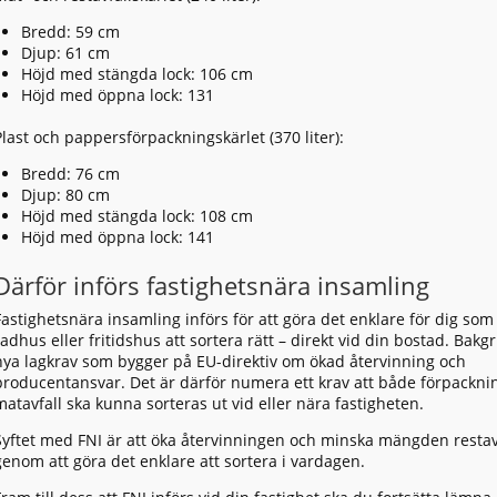
Bredd: 59 cm
Djup: 61 cm
Höjd med stängda lock: 106 cm
Höjd med öppna lock: 131
Plast och pappersförpackningskärlet (370 liter):
Bredd: 76 cm
Djup: 80 cm
Höjd med stängda lock: 108 cm
Höjd med öppna lock: 141
Därför införs fastighetsnära insamling
Fastighetsnära insamling införs för att göra det enklare för dig som b
radhus eller fritidshus att sortera rätt – direkt vid din bostad. Bak
nya lagkrav som bygger på EU-direktiv om ökad återvinning och
producentansvar. Det är därför numera ett krav att både förpackni
matavfall ska kunna sorteras ut vid eller nära fastigheten.
Syftet med FNI är att öka återvinningen och minska mängden restav
genom att göra det enklare att sortera i vardagen.