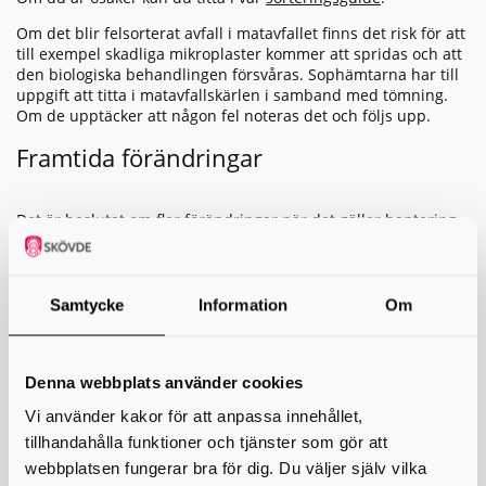
Om det blir felsorterat avfall i matavfallet finns det risk för att
till exempel skadliga mikroplaster kommer att spridas och att
den biologiska behandlingen försvåras. Sophämtarna har till
uppgift att titta i matavfallskärlen i samband med tömning.
Om de upptäcker att någon fel noteras det och följs upp.
Framtida förändringar
Det är beslutat om fler förändringar när det gäller hantering
av avfall hos privatpersoner. Idag ska alla sortera ut och
lämna sina förpackningar på återvinningsstationer. För att
underlätta för hushållen ska förpackningar, exempelvis av
plast och kartong, samlas in fastighetsnära senast år 2027.
Samtycke
Information
Om
Det kommer att innebära fler kärl till varje fastighet. Detta för
att hålla isär förpackningar och matavfall så att materialen
kan återvinnas.
Denna webbplats använder cookies
Vill du veta mer?
Vi använder kakor för att anpassa innehållet,
tillhandahålla funktioner och tjänster som gör att
Se gärna
presentationen om matavfallsinsamling
.
webbplatsen fungerar bra för dig. Du väljer själv vilka