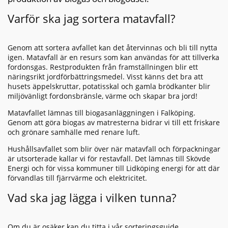
Varför ska jag sortera matavfall?
Genom att sortera avfallet kan det återvinnas och bli till nytta
igen. Matavfall är en resurs som kan användas för att tillverka
fordonsgas. Restprodukten från framställningen blir ett
näringsrikt jordförbättringsmedel. Visst känns det bra att
husets äppelskruttar, potatisskal och gamla brödkanter blir
miljövänligt fordonsbränsle, värme och skapar bra jord!
Matavfallet lämnas till biogasanläggningen i Falköping.
Genom att göra biogas av matresterna bidrar vi till ett friskare
och grönare samhälle med renare luft.
Hushållsavfallet som blir över när matavfall och förpackningar
är utsorterade kallar vi för restavfall. Det lämnas till Skövde
Energi och för vissa kommuner till Lidköping energi för att där
förvandlas till fjärrvärme och elektricitet.
Vad ska jag lägga i vilken tunna?
Om du är osäker kan du titta i vår
sorteringsguide
.