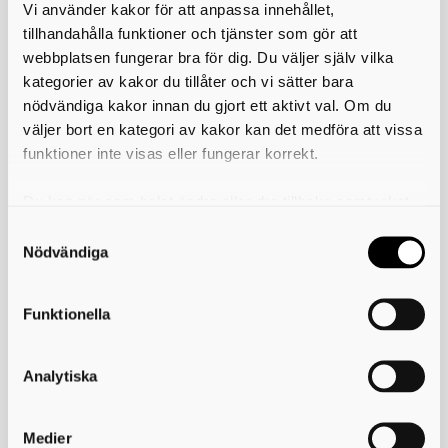
Protokoll 2017
Vi använder kakor för att anpassa innehållet,
Protokoll 2017-11-27
tillhandahålla funktioner och tjänster som gör att
webbplatsen fungerar bra för dig. Du väljer själv vilka
Protokoll 2017-09-18
kategorier av kakor du tillåter och vi sätter bara
Protokoll 2017-05-22
nödvändiga kakor innan du gjort ett aktivt val. Om du
väljer bort en kategori av kakor kan det medföra att vissa
Protokoll 2017-03-27
funktioner inte visas eller fungerar korrekt.
Protokoll 2016
Protokoll 2016-11-21
Du kan när som helst ändra eller dra tillbaka samtycket
för vilka kakor du tillåter. Det görs på vår sida om
Protokoll 2016-09-19
användning av kakor som du hittar längst ner på sidan
Nödvändiga
Protokoll 2016-05-23
Protokoll 2016-03-21
Funktionella
Protokoll 2016-01-25
Protokoll 2015
Analytiska
Protokoll 2015-11-30
Protokoll 2015-09-21
Medier