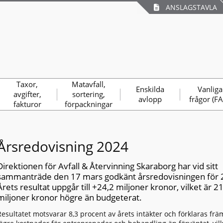
ANSLAGSTAVLA
Taxor,
Matavfall,
Enskilda
Vanliga
avgifter,
sortering,
avlopp
frågor (F
fakturor
förpackningar
Årsredovisning 2024
Direktionen för Avfall & Återvinning Skaraborg har vid sitt
sammanträde den 17 mars godkänt årsredovisningen för 
Årets resultat uppgår till +24,2 miljoner kronor, vilket är 2
miljoner kronor högre än budgeterat.
Resultatet motsvarar 8,3 procent av årets intäkter och förklaras frä