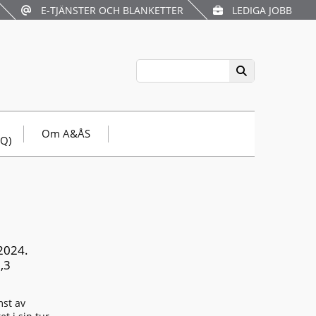
E-TJÄNSTER OCH BLANKETTER
LEDIGA JOBB
Om A&ÅS
AQ)
2024.
1,3
mst av