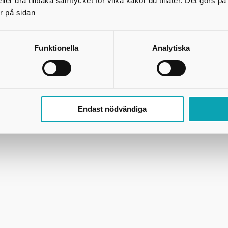
ler dra tillbaka samtycket för vilka kakor du tillåter. Det görs 
r på sidan
Funktionella
Analytiska
Endast nödvändiga