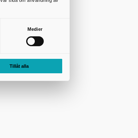
på vår sida om användning av
Medier
Tillåt alla