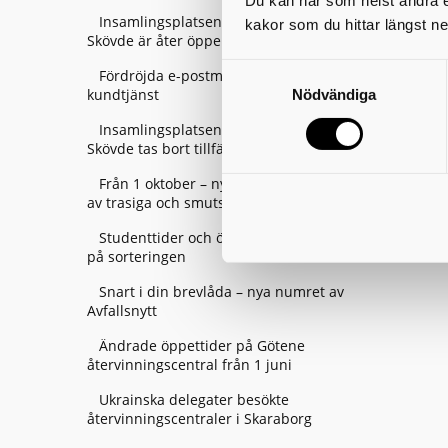
Du kan när som helst ändra el
Insamlingsplatsen vid Södermalms IP i
kakor som du hittar längst ne
Skövde är åter öppen
Fördröjda e-postmeddelanden till
kundtjänst
Nödvändiga
Insamlingsplatsen vid Billingehov i
Skövde tas bort tillfälligt – från 21 augusti
Från 1 oktober – nya regler för hantering
av trasiga och smutsiga textilier
Studenttider och övriga firanden– tänk
på sorteringen
Snart i din brevlåda – nya numret av
Avfallsnytt
Ändrade öppettider på Götene
återvinningscentral från 1 juni
Ukrainska delegater besökte
återvinningscentraler i Skaraborg