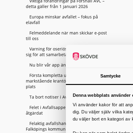
Viktiga förändringar på Forshall ÅVC –
detta gäller från 1 januari 2026
Europa minskar avfallet – fokus på
elavfall
Felmeddelande när man skickar e-post
till oss
Varning för oseriösa företag som utger
sig för att samarbeta med Skara kommun
Nu blir vår app ännu smartare!
Första kompletta uppsättningen
Samtycke
markstående krantömmande behållare på
plats
Denna webbplats använder 
Ta bort notiser i Avfallsappen Skaraborg
Vi använder kakor för att anp
Felet i Avfallsappen Skaraborg är
dig. Du väljer själv vilka kat
åtgärdat
du väljer bort en kategori av 
Felaktig avfallshantering av entreprenör i
Falköpings kommun