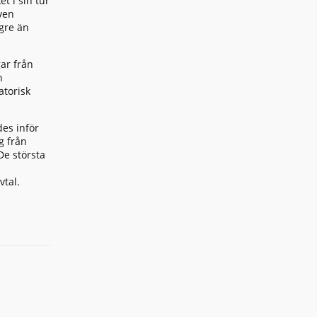
t i sin tur
ven
gre än
ar från
h
atorisk
des inför
g från
De största
vtal.