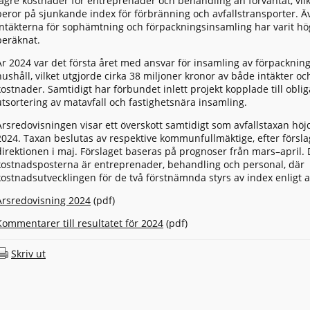
lägre kostnader för entreprenader och behandling än förväntat, vilke
beror på sjunkande index för förbränning och avfallstransporter. Ä
intäkterna för sophämtning och förpackningsinsamling har varit hö
beräknat.
År 2024 var det första året med ansvar för insamling av förpackning
hushåll, vilket utgjorde cirka 38 miljoner kronor av både intäkter oc
kostnader. Samtidigt har förbundet inlett projekt kopplade till oblig
utsortering av matavfall och fastighetsnära insamling.
Årsredovisningen visar ett överskott samtidigt som avfallstaxan höj
2024. Taxan beslutas av respektive kommunfullmäktige, efter försla
direktionen i maj. Förslaget baseras på prognoser från mars–april. 
kostnadsposterna är entreprenader, behandling och personal, där
kostnadsutvecklingen för de två förstnämnda styrs av index enligt a
Årsredovisning 2024
(pdf)
Kommentarer till resultatet för 2024
(pdf)
Skriv ut