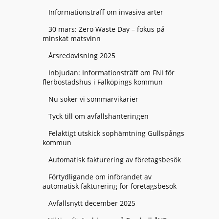
Informationsträff om invasiva arter
30 mars: Zero Waste Day – fokus på
minskat matsvinn
Årsredovisning 2025
Inbjudan: Informationsträff om FNI för
flerbostadshus i Falköpings kommun
Nu söker vi sommarvikarier
Tyck till om avfallshanteringen
Felaktigt utskick sophämtning Gullspångs
kommun
Automatisk fakturering av företagsbesök
Förtydligande om införandet av
automatisk fakturering för företagsbesök
Avfallsnytt december 2025