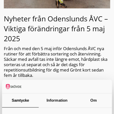
Nyheter från Odenslunds ÅVC –
Viktiga förändringar från 5 maj
2025
Från och med den 5 maj inför Odenslunds ÅVC nya
rutiner för att förbättra sortering och återvinning.
Säckar med avfall tas inte längre emot, hårdplast ska
sorteras ut separat och så är det dags för
repetitionsutbildning för dig med Grönt kort sedan
fem år tillbaka.
Sortera säcken – vi tar inte längre emot
säckar
Samtycke
Information
Om
Från och med den 5 maj 2025 gäller nya rutiner på
Odenslunds återvinningscentral. För att förbättra sorteringen
och öka återvinningen kommer vi inte längre att ta emot