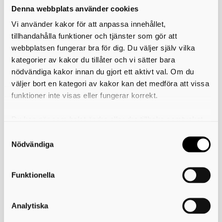
säckar med avfall. Allt avfall som lämnas på ÅVC:n ska
Denna webbplats använder cookies
sorteras och läggas löst i rätt avfallsbehållare.
Vi använder kakor för att anpassa innehållet,
Osorterat avfall tas inte emot.
tillhandahålla funktioner och tjänster som gör att
Undantag:
Har du lättflyktigt material som t.ex.
sågspån,
webbplatsen fungerar bra för dig. Du väljer själv vilka
aska, damm eller invasiva växter
– prata med personalen på
kategorier av kakor du tillåter och vi sätter bara
plats så hjälper vi dig.
nödvändiga kakor innan du gjort ett aktivt val. Om du
Utsortering av hårdplast – ett steg mot
väljer bort en kategori av kakor kan det medföra att vissa
bättre återvinning
funktioner inte visas eller fungerar korrekt.
Vi inför separat insamling av hårdplast. Det handlar om
Du kan när som helst ändra eller dra tillbaka samtycket
plastprodukter som inte är förpackningar, till exempel:
för vilka kakor du tillåter. Det görs på vår sida om
Plastbackar
användning av kakor som du hittar längst ner på sidan
Nödvändiga
Plasthinkar
Plastleksaker (utan elektronik)
Trädgårdsmöbler i plast
Funktionella
Genom att sortera ut hårdplasten kan vi öka mängden
material som återvinns och minska mängden restavfall.
Analytiska
Dags för repetitionsutbildning för Grönt