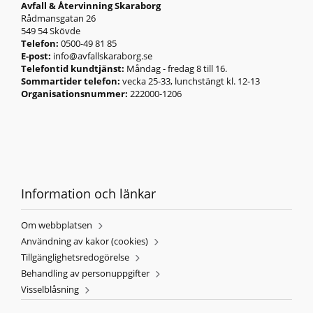
Avfall & Återvinning Skaraborg
Rådmansgatan 26
549 54 Skövde
Telefon:
0500-49 81 85
E-post:
info@avfallskaraborg.se
Telefontid kundtjänst:
Måndag - fredag 8 till 16.
Sommartider telefon:
vecka 25-33, lunchstängt kl. 12-13
Organisationsnummer:
222000-1206
Information och länkar
Om webbplatsen
Användning av kakor (cookies)
Tillgänglighetsredogörelse
Behandling av personuppgifter
Visselblåsning