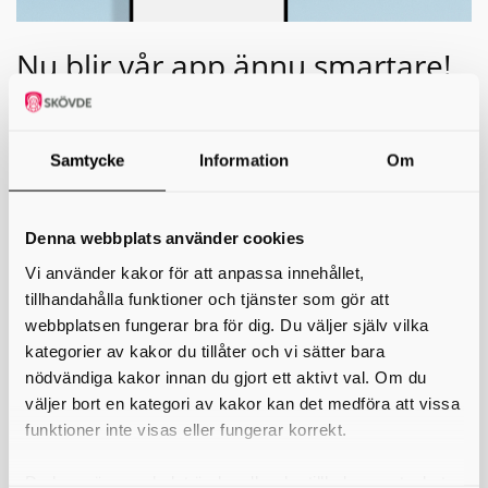
Nu blir vår app ännu smartare!
Har du laddat ner vår app än? Om inte – nu är det hög
tid!
Samtycke
Information
Om
I den senaste versionen av Avfallsappen Skaraborg har vi lagt
till två funktioner som gör vardagen enklare:
Mina sidor – logga in och se dina fakturor och annan
Denna webbplats använder cookies
information som är kopplad till just ditt abonnemang.
Tömningsaviseringar – få notis direkt i mobilen när dina
Vi använder kakor för att anpassa innehållet,
kärl har tömts.
tillhandahålla funktioner och tjänster som gör att
webbplatsen fungerar bra för dig. Du väljer själv vilka
Med appen kan du dessutom få påminnelser inför nästa
kategorier av kakor du tillåter och vi sätter bara
tömningsdag, hålla koll på ändringar vid helgdagar, hitta
nödvändiga kakor innan du gjort ett aktivt val. Om du
öppettider för din närmaste återvinningscentral, se hur du
väljer bort en kategori av kakor kan det medföra att vissa
ska sortera olika typer av avfall och enkelt nå alla våra e-
tjänster.
funktioner inte visas eller fungerar korrekt.
Ladda ner appen redan idag och få full koll på din
Du kan när som helst ändra eller dra tillbaka samtycket
avfallshantering – snabbt, enkelt och smidigt!