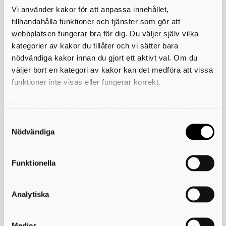
Vi använder kakor för att anpassa innehållet,
tillhandahålla funktioner och tjänster som gör att
Avfallsnytt december 2025
webbplatsen fungerar bra för dig. Du väljer själv vilka
kategorier av kakor du tillåter och vi sätter bara
Nu är Avfallsnytt december 2025 här – helt digitalt.
nödvändiga kakor innan du gjort ett aktivt val. Om du
Läs om hur fastighetsnära insamling införs steg för
väljer bort en kategori av kakor kan det medföra att vissa
steg, vilka nya regler som gäller och vad
förändringarna innebär för hushåll och
funktioner inte visas eller fungerar korrekt.
verksamheter.
Du kan när som helst ändra eller dra tillbaka samtycket
Läs Avfallsnytt december 2025
för vilka kakor du tillåter. Det görs på vår sida om
användning av kakor som du hittar längst ner på sidan
Skriv ut
Nödvändiga
Funktionella
Kontakta oss
Analytiska
Avfall & Återvinning Skaraborg
Rådmansgatan 26
549 54 Skövde
Medier