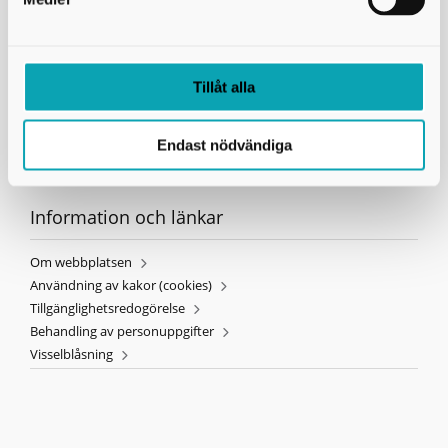
Telefon:
0500-49 81 85
E-post:
info@avfallskaraborg.se
Telefontid kundtjänst:
Måndag - fredag 8 till 16.
Sommartider telefon:
vecka 25-33, lunchstängt kl. 12-13
Organisationsnummer:
222000-1206
Tillåt alla
Endast nödvändiga
Information och länkar
Om webbplatsen
Användning av kakor (cookies)
Tillgänglighetsredogörelse
Behandling av personuppgifter
Visselblåsning