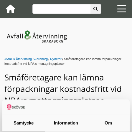
Avfall & Återvinning Skaraborg
Nyheter
Småföretagare kan lämna förpackningar
kostnadsfritt vid NPA:s mottagningsplatser
Småföretagare kan lämna
förpackningar kostnadsfritt vid
NPA:s mottagningsplatser
Driver du ett mindre företag och har
förpackningsavfall från din verksamhet? Då kan du
Samtycke
Information
Om
lämna det kostnadsfritt på NPA:s mottagningsplatser.