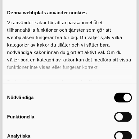
Här hittar du mottagningsplatserna i våra
medlemskommuner:
Denna webbplats använder cookies
Mottagningsplatser för företagens förpackningsavfall
Vi använder kakor för att anpassa innehållet,
Mottagningsplatserna finns i alla kommuner och är till för
tillhandahålla funktioner och tjänster som gör att
mindre företag som behöver lämna mindre mängder
webbplatsen fungerar bra för dig. Du väljer själv vilka
förpackningsavfall. Det kan till exempel handla om kartonger,
kategorier av kakor du tillåter och vi sätter bara
plastförpackningar, metallförpackningar eller
glasförpackningar som uppstår i den dagliga verksamheten.
nödvändiga kakor innan du gjort ett aktivt val. Om du
väljer bort en kategori av kakor kan det medföra att vissa
Tjänsten är kostnadsfri och drivs av NPA, Näringslivets
funktioner inte visas eller fungerar korrekt.
Producentansvar.
Vill du veta mer om hur mottagningsplatserna fungerar och
Du kan när som helst ändra eller dra tillbaka samtycket
vilka regler som gäller kan du läsa mer i NPA:s nyhetsbrev.
för vilka kakor du tillåter. Det görs på vår sida om
Så fungerar mottagningsplatser för företagens
användning av kakor som du hittar längst ner på sidan
Nödvändiga
förpackningsavfall
Skriv ut
Funktionella
Analytiska