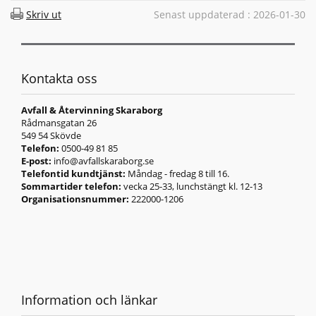
Skriv ut
Senast uppdaterad : 2026-01-30
Kontakta oss
Avfall & Återvinning Skaraborg
Rådmansgatan 26
549 54 Skövde
Telefon:
0500-49 81 85
E-post:
info@avfallskaraborg.se
Telefontid kundtjänst:
Måndag - fredag 8 till 16.
Sommartider telefon:
vecka 25-33, lunchstängt kl. 12-13
Organisationsnummer:
222000-1206
Information och länkar