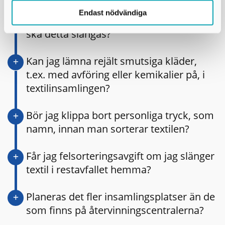
Jag har köpt direktimporterade kläder
Endast nödvändiga
som kan innehålla farliga kemikalier, var
ska detta slängas?
Kan jag lämna rejält smutsiga kläder,
t.ex. med avföring eller kemikalier på, i
textilinsamlingen?
Bör jag klippa bort personliga tryck, som
namn, innan man sorterar textilen?
Får jag felsorteringsavgift om jag slänger
textil i restavfallet hemma?
Planeras det fler insamlingsplatser än de
som finns på återvinningscentralerna?