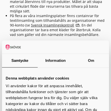
material återvinns till nya produkter. Målet är att skapa
ett cirkulärt flöde där resurserna tas tillvara på bästa
möjliga sätt.
På flera av våra insamlingsplatser finns containrar för
textilinsamling som tillhandahålls av organisationer med
90-konto (se
Svensk Insamlingskontroll
). En del
organisationer tar bara emot kläder för återbruk. Kolla
vad som gäller vid din närmaste insamlingsbehållare.
Fukt riskerar att förstöra textilen i behållaren, så lämna bara
in torr textil.
Vad räknas som textilavfall?
Samtycke
Information
Om
Nästan allt som är vävt, stickat eller tovat av textil, oavsett om
det är naturmaterial eller inte. Exempelvis:
Denna webbplats använder cookies
Kläder och skor av textil: Tröjor, skjortor, byxor,
Vi använder kakor för att anpassa innehållet,
canvasskor, underkläder, träningskläder och strumpor.
Hemtextil: Sängkläder, handdukar, dukar, gardiner, filtar
tillhandahålla funktioner och tjänster som gör att
och mattor.
webbplatsen fungerar bra för dig. Du väljer själv vilka
Väskor av textil: Handväskor, textilkassar, sminkväskor och
kategorier av kakor du tillåter och vi sätter bara
fodral.
nödvändiga kakor innan du gjort ett aktivt val. Om du
Accessoarer av textil: Slipsar, näsdukar, hattar och kepsar.