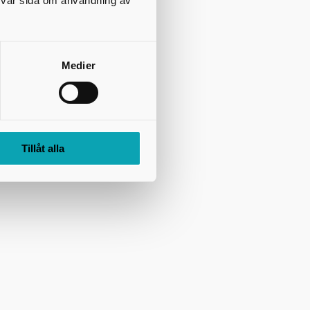
på vår sida om användning av
Medier
Tillåt alla