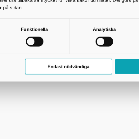
ler dra tillbaka samtycket för vilka kakor du tillåter. Det görs 
r på sidan
Funktionella
Analytiska
Endast nödvändiga