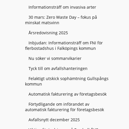
Informationsträff om invasiva arter
30 mars: Zero Waste Day – fokus på
minskat matsvinn
Årsredovisning 2025
Inbjudan: Informationsträff om FNI för
flerbostadshus i Falköpings kommun
Nu söker vi sommarvikarier
Tyck till om avfallshanteringen
Felaktigt utskick sophämtning Gullspångs
kommun
Automatisk fakturering av företagsbesök
Förtydligande om införandet av
automatisk fakturering för företagsbesök
Avfallsnytt december 2025