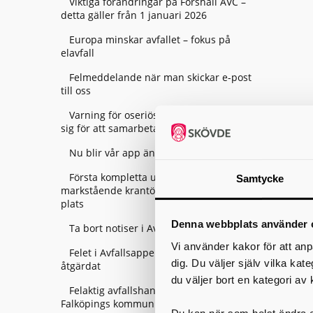
Viktiga förändringar på Forshall ÅVC –
detta gäller från 1 januari 2026
Europa minskar avfallet – fokus på
elavfall
Felmeddelande när man skickar e-post
till oss
Varning för oseriösa företag som utger
sig för att samarbeta med Skara kommun
Nu blir vår app ännu smartare!
Första kompletta uppsättningen
Samtycke
markstående krantömmande behållare på
plats
Denna webbplats använder 
Ta bort notiser i Avfallsappen Skaraborg
Vi använder kakor för att anp
Felet i Avfallsappen Skaraborg är
dig. Du väljer själv vilka kat
åtgärdat
du väljer bort en kategori av 
Felaktig avfallshantering av entreprenör i
Falköpings kommun