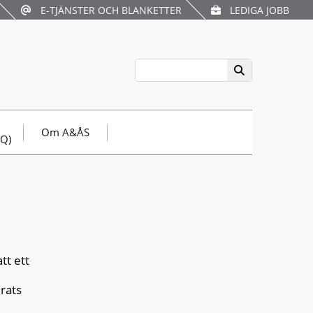
E-TJÄNSTER OCH BLANKETTER
LEDIGA JOBB
Om A&ÅS
AQ)
tt ett
erats