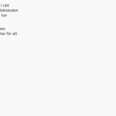
i rätt
eddelanden
n har
som
tar för att