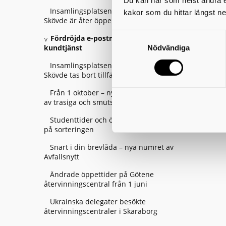
Du kan när som helst ändra el
Insamlingsplatsen vid Södermalms IP i
kakor som du hittar längst ne
Skövde är åter öppen
Fördröjda e-postmeddelanden till
kundtjänst
Nödvändiga
Insamlingsplatsen vid Billingehov i
Skövde tas bort tillfälligt – från 21 augusti
Från 1 oktober – nya regler för hantering
av trasiga och smutsiga textilier
Studenttider och övriga firanden– tänk
på sorteringen
Snart i din brevlåda – nya numret av
Avfallsnytt
Ändrade öppettider på Götene
återvinningscentral från 1 juni
Ukrainska delegater besökte
återvinningscentraler i Skaraborg