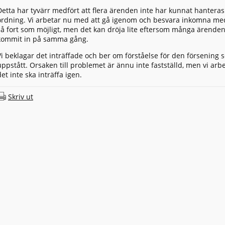
Detta har tyvärr medfört att flera ärenden inte har kunnat hanteras 
ordning. Vi arbetar nu med att gå igenom och besvara inkomna m
så fort som möjligt, men det kan dröja lite eftersom många ärende
kommit in på samma gång.
Vi beklagar det inträffade och ber om förståelse för den försening 
uppstått. Orsaken till problemet är ännu inte fastställd, men vi arbe
det inte ska inträffa igen.
Skriv ut