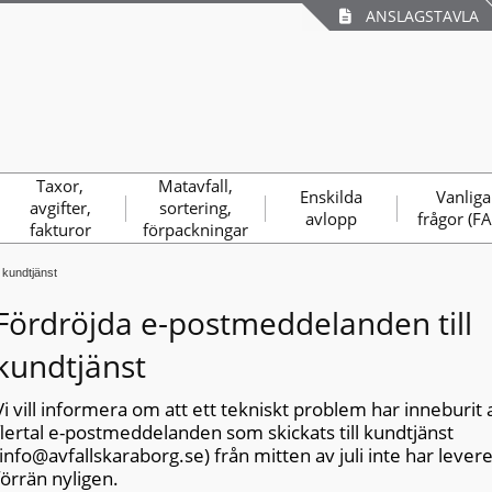
ANSLAGSTAVLA
Taxor,
Matavfall,
Enskilda
Vanliga
avgifter,
sortering,
avlopp
frågor (F
fakturor
förpackningar
 kundtjänst
Fördröjda e-postmeddelanden till
kundtjänst
Vi vill informera om att ett tekniskt problem har inneburit a
flertal e-postmeddelanden som skickats till kundtjänst
(info@avfallskaraborg.se) från mitten av juli inte har lever
förrän nyligen.