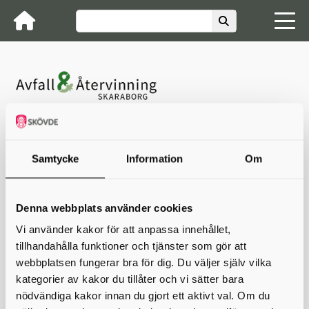
Avfall & Återvinning Skaraborg
Nyheter
Ej betalbara fakturor i Kivra
Samtycke
Information
Om
Ej betalbara fakturor i Kivra
På grund av problem vid programuppdatering hos vår
Denna webbplats använder cookies
utskriftsleverantör är fakturor skickade till Kivra under
perioden 28/4 till igår 5/5, inte betalbara.
Vi använder kakor för att anpassa innehållet,
tillhandahålla funktioner och tjänster som gör att
Dessa fakturor får ni alltså lägga upp manuellt för betalning i
er internetbank. Felet ska vara åtgärdat till nästa
webbplatsen fungerar bra för dig. Du väljer själv vilka
fakturakörning.
kategorier av kakor du tillåter och vi sätter bara
nödvändiga kakor innan du gjort ett aktivt val. Om du
Skriv ut
Senast uppdaterad : 2025-08-07