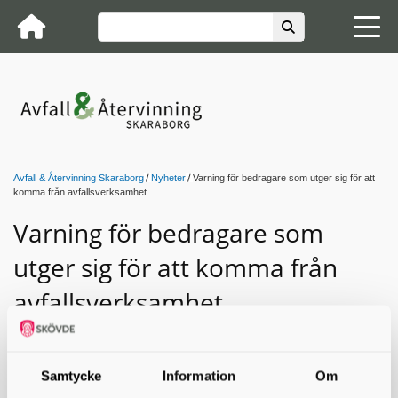
Avfall & Återvinning Skaraborg
Nyheter
Varning för bedragare som utger sig för att
komma från avfallsverksamhet
Varning för bedragare som
utger sig för att komma från
avfallsverksamhet
Avfall & Återvinning Skaraborg vill informera om
bedrägeriförsök som förekommit på andra håll i
landet där personer utger sig för att representera
Samtycke
Information
Om
kommunens avfallsverksamhet.