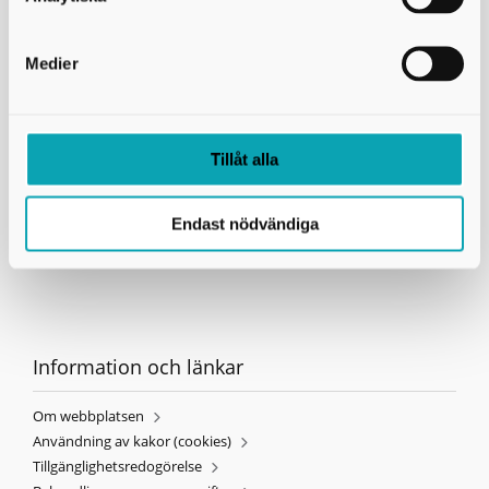
Kontakta oss
Medier
Avfall & Återvinning Skaraborg
Rådmansgatan 26
549 54 Skövde
Telefon:
0500-49 81 85
E-post:
info@avfallskaraborg.se
Tillåt alla
Telefontid kundtjänst:
Måndag - fredag 8 till 16.
Sommartider telefon:
vecka 25-33, lunchstängt kl. 12-13
Organisationsnummer:
222000-1206
Endast nödvändiga
Information och länkar
Om webbplatsen
Användning av kakor (cookies)
Tillgänglighetsredogörelse