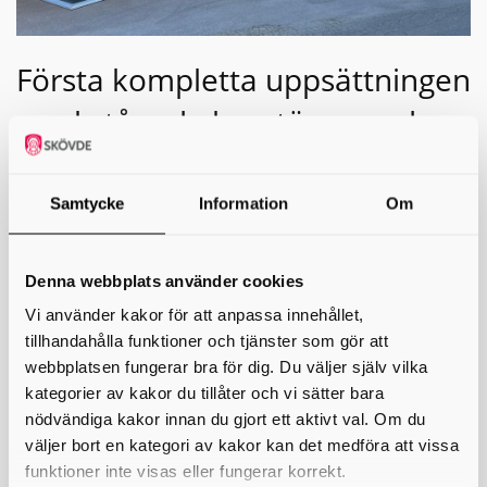
Första kompletta uppsättningen
markstående krantömmande
behållare på plats
Samtycke
Information
Om
Nu är vår allra första kompletta uppsättning av
markstående, krantömmande avfallsbehållare på
plats. Den nya lösningen gör källsorteringen enklare
och smidigare för både boende och fastighetsägare –
Denna webbplats använder cookies
samtidigt som miljön och stadsmiljön vinner på ett
Vi använder kakor för att anpassa innehållet,
snyggt och välordnat system.
tillhandahålla funktioner och tjänster som gör att
De nya behållarna är framtagna för att kombinera funktion,
webbplatsen fungerar bra för dig. Du väljer själv vilka
tillgänglighet och estetik. De underlättar tömning och drift,
kategorier av kakor du tillåter och vi sätter bara
uppfyller arbetsmiljökraven och bidrar till en renare och
tryggare miljö för alla.
nödvändiga kakor innan du gjort ett aktivt val. Om du
väljer bort en kategori av kakor kan det medföra att vissa
– Det här är ett tydligt exempel på vad vi kan åstadkomma
funktioner inte visas eller fungerar korrekt.
tillsammans, när planering, samverkan och kvalitet