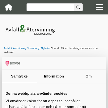
Avfall & Återvinning Skaraborg
Nyheter
Har du fått en betalningspåminnelse på
faktura?
Har du fått en
betalningspåminnelse på
Samtycke
Information
Om
faktura?
A&ÅS anlitar Visma Amili AB (tidigare Visma Financial
Denna webbplats använder cookies
Solutions AB) för hantering av utsick av påminnelser och
hantering av inkasso.
Vi använder kakor för att anpassa innehållet,
tillhandahålla funktioner och tjänster som gör att