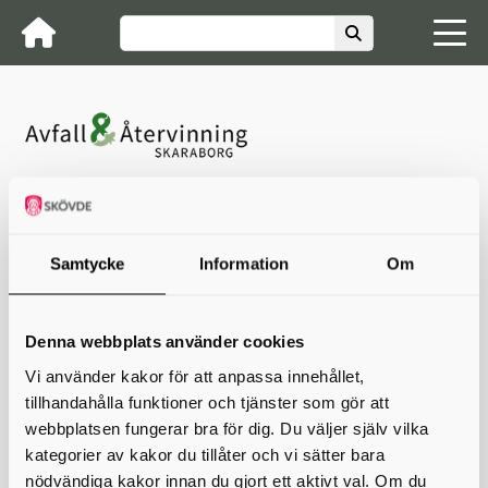
Avfall & Återvinning Skaraborg
Nyheter
Ta bort notiser i Avfallsappen Skaraborg
Ta bort notiser i Avfallsappen
Samtycke
Information
Om
Skaraborg
Denna webbplats använder cookies
För att stänga av notiser i Avfallsappen Skaraborg gör så här:
Vi använder kakor för att anpassa innehållet,
Starta appen
tillhandahålla funktioner och tjänster som gör att
Tryck på "Meny"
webbplatsen fungerar bra för dig. Du väljer själv vilka
Välj "Inställningar"
Välj "Notisinställningar"
kategorier av kakor du tillåter och vi sätter bara
Stäng av de notiser du inte vill se
nödvändiga kakor innan du gjort ett aktivt val. Om du