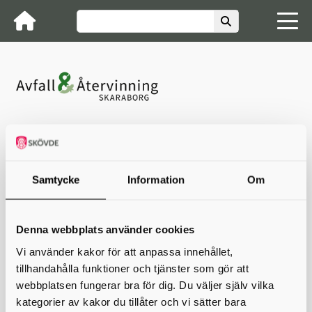
Avfall & Återvinning Skaraborg
Nyheter
Felmeddelande när man skickar e-post till
oss
Felmeddelande när man skickar
Samtycke
Information
Om
e-post till oss
Denna webbplats använder cookies
För närvarande har vi problem med att det går ut
felmeddelande när man skickar e-post till oss.
Vi använder kakor för att anpassa innehållet,
Felmeddelandet säger att e-posten inte har gått fram på
tillhandahålla funktioner och tjänster som gör att
grund av att den inte går att vidarebefordra till extern part.
webbplatsen fungerar bra för dig. Du väljer själv vilka
Det är felaktigt och mailen går fram till oss. Har ni inte fått
kategorier av kakor du tillåter och vi sätter bara
återkoppling på e-postmeddelandet inom några dagar så hör